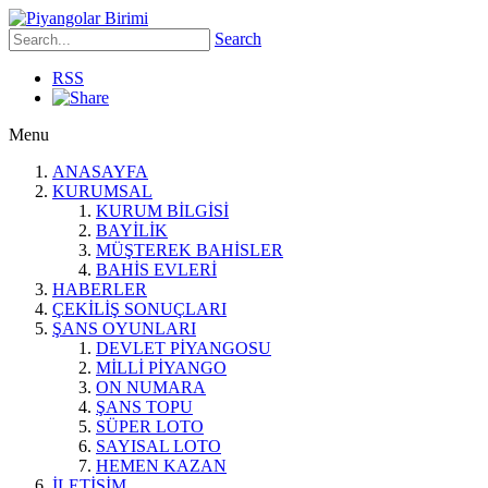
Search
RSS
Menu
ANASAYFA
KURUMSAL
KURUM BİLGİSİ
BAYİLİK
MÜŞTEREK BAHİSLER
BAHİS EVLERİ
HABERLER
ÇEKİLİŞ SONUÇLARI
ŞANS OYUNLARI
DEVLET PİYANGOSU
MİLLİ PİYANGO
ON NUMARA
ŞANS TOPU
SÜPER LOTO
SAYISAL LOTO
HEMEN KAZAN
İLETİŞİM