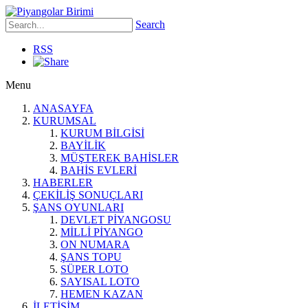
Search
RSS
Menu
ANASAYFA
KURUMSAL
KURUM BİLGİSİ
BAYİLİK
MÜŞTEREK BAHİSLER
BAHİS EVLERİ
HABERLER
ÇEKİLİŞ SONUÇLARI
ŞANS OYUNLARI
DEVLET PİYANGOSU
MİLLİ PİYANGO
ON NUMARA
ŞANS TOPU
SÜPER LOTO
SAYISAL LOTO
HEMEN KAZAN
İLETİŞİM