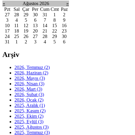
«
Ağustos 2026
»
Pzt
Sal
Çar
Per
Cum
Cmt
Paz
27
28
29
30
31
1
2
3
4
5
6
7
8
9
10
11
12
13
14
15
16
17
18
19
20
21
22
23
24
25
26
27
28
29
30
31
1
2
3
4
5
6
Arşiv
2026, Temmuz
(2)
2026, Haziran
(2)
2026, Mayıs
(3)
2026, Nisan
(3)
2026, Mart
(3)
2026, Şubat
(3)
2026, Ocak
(2)
2025, Aralık
(1)
2025, Kasım
(2)
2025, Ekim
(2)
2025, Eylül
(3)
2025, Ağustos
(3)
2025, Temmuz
(3)